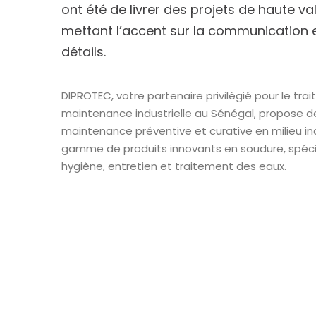
ont été de livrer des projets de haute va
mettant l’accent sur la communication et
détails.
DIPROTEC, votre partenaire privilégié pour le tra
maintenance industrielle au Sénégal, propose d
maintenance préventive et curative en milieu ind
gamme de produits innovants en soudure, spécial
hygiène, entretien et traitement des eaux.
https://www.ocedis.com/fr/
Nos solutions de
traitement de l’e
maintenance indu