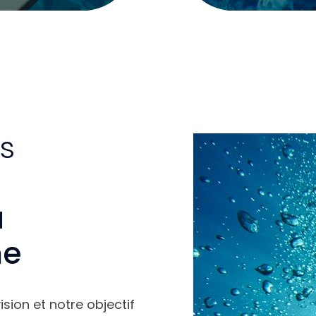
s
u
me
sion et notre objectif