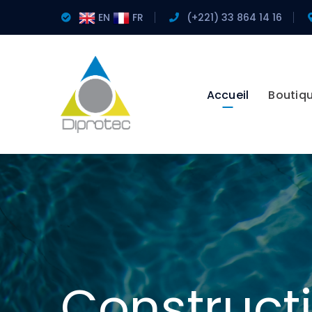
EN
FR
(+221) ‎33 864 14 16
Accueil
Boutiq