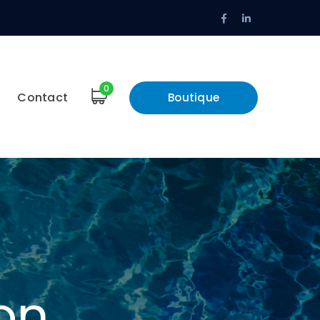
Facebook
LinkedIn
Profile
Profile
0
Contact
Boutique