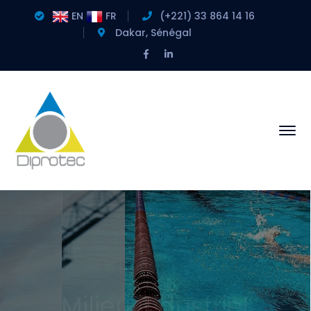
EN
FR
(+221) ‎33 864 14 16
Dakar, Sénégal
Facebook
LinkedIn
Profile
Profile